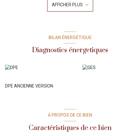
AFFICHER PLUS
La configuration sur plusieurs niveaux confère à ce bien un
caractère atypique et laisse entrevoir de nombreuses possibilités
d’aménagement et de rénovation selon vos envies.
À l’extérieur, la vue imprenable sur la Méditerranée constitue un
véritable atout, offrant un panorama exceptionnel au quotidien.
Loyer : 2741€ ( dont 41€ d'acompte sur charges)
BILAN ÉNERGÉTIQUE
Edf + Eau à la charge du locataire
Caution : 2700€
Diagnostics énergetiques
Frais d'agence :1066 €
DPE ANCIENNE VERSION
A PROPOS DE CE BIEN
Caractéristiques de ce bien