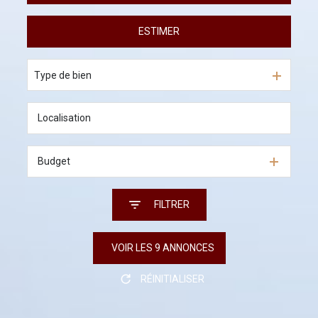
ESTIMER
A l'année
En saisonnier
Type de bien
Budget
FILTRER
VOIR LES
9
ANNONCES
RÉINITIALISER