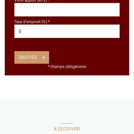
Votre apport (en €) *
Taux d'emprunt (%) *
ENVOYER
* Champs obligatoires
A DÉCOUVRIR