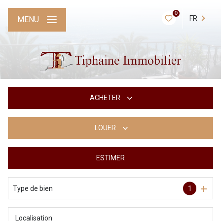
0
FR
MENU
ACHETER
LOUER
De l'ancien
ESTIMER
A l'année
En saisonnier
Type de bien
1