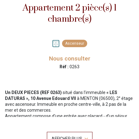
Appartement 2 pièce(s) 1
chambre(s)
Ascenseur
Nous consulter
Réf :
0263
Un DEUX PIECES (REF 0263)
situé dans l’immeuble
« LES
DATURAS », 10 Avenue Edouard VII
à MENTON (06500), 2° étage
avec ascenseur. Immeuble en proche centre-ville, à 2 pas de la
mer et des commerces.
Appartement compose d'une entrée avec placard - d’un séjour
avec un canapé-lit 2 personnes, une télévision - d’une cuisine
équipée ouverte sur le séjour avec petit réfrigérateur, Grill/four
électrique, plaque vitrocéramique 4 feux, lave linge - une chambre
AFFICHER PLUS