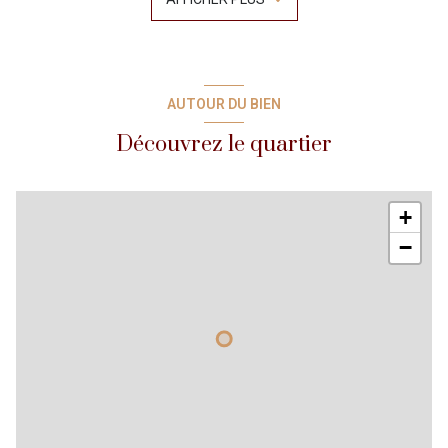
avec 1 lit de 2 personnes en 160cm - une salle de bains – WC
indépendant - Terrasse.
Ce logement est prévu pour 4 personnes maximum
Les consommations (eau, électricité...) sont comprises.
La caution et la taxe de séjour sont en supplément
Tarifs à la semaine de 680 euro; à 1050 euro et à la quinzaine
AUTOUR DU BIEN
de 900 euro; à 1390 euro;. Pour le mois sur demande – Prix
dégressif.
Découvrez le quartier
La Location peut démarrer le jour de votre choix, pour une
durée minimum d'une semaine.
+
Pour
tous renseignements,
disponibilités ou
réservation,
−
envoyez-nous un email à contact@tiphaineimmo.fr ou
appelez-nous au 04.93.35.74.63.