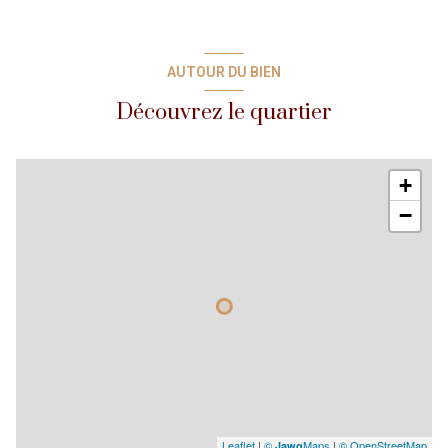
TOUT CONFORT.
Ce logement est prévu pour 6 personnes.
Tarifs à la semaine :1130€à 2470€ et à la quinzaine 1510€ à
3290€. Pour le mois sur demande -Prix dégressif.
AUTOUR DU BIEN
La Location peut démarrer le jour de votre choix, pour une
Découvrez le quartier
durée minimun d'une semaine.
Pour tous renseignements, disponibilités ou réservation,
envoyer-nous un e-mail à contact@tiphaineimmo.fr ou
appelez-nou au 04.93.35.74.63.
+
−
Leaflet
|
©
Maps
|
© OpenStreetMap
Jawg