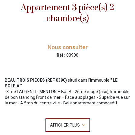
Appartement 3 pièce(s) 2
chambre(s)
Nous consulter
Réf :
03900
BEAU
TROIS PIECES (REF 0390)
situé dans l’immeuble
" LE
SOLEIA "
-3 rue LAURENTI - MENTON – Bât B - 2ème étage (asc), Immeuble
de bon standing Front de mer – Face aux plages - Superbe vue sur
la mer - A 5mn du centre ville - Bel appartement composé:1
entrée – Séjour avec canapé lit 2 personnes donnant sur terrasse
face à la mer , télévision, chaîne HIFI - Cuisine équipée lave linge,
lave vaisselle, réfrigérateur congélateur – Chambre avec 2 lits 1
AFFICHER PLUS
personne donnant sur balcon – Chambre avec 1 lit 2 personnes en
160cm donnant sur terrasse face mer - Salle de bains – WC –