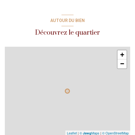
La Location peut démarrer le jour de votre choix, pour une
durée minimun d'une semaine.
Pour tous renseignements, disponibilités ou réservation,
AUTOUR DU BIEN
envoyer-nous un e-mail à contact@tiphaineimmo.fr ou
appelez-nou au 04.93.35.74.63.
Découvrez le quartier
+
−
Leaflet
|
©
Maps
|
© OpenStreetMap
Jawg