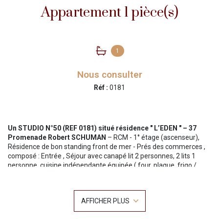
Appartement 1 pièce(s)
1
Nous consulter
Réf :
0181
Un
STUDIO
N°
50
(REF
0181
) situé résidence "
L’EDEN
" –
37
Promenade Robert SCHUMAN
– RCM - 1° étage (ascenseur),
Résidence de bon standing front de mer - Prés des commerces ,
composé : Entrée , Séjour avec canapé lit 2 personnes, 2 lits 1
personne, cuisine indépendante équipée ( four, plaque, frigo /
congélateur ; lave-linge) salle de bains avec wc , bidet ,
WIFI.TERRASSE FACE MER.
Ce logement est prévu pour 2 personnes
AFFICHER PLUS
Tarifs à la semaine : 450€à 830€ et à la quinzaine 560€ à 1100€.
Pour le mois sur demande -Prix dégressif.