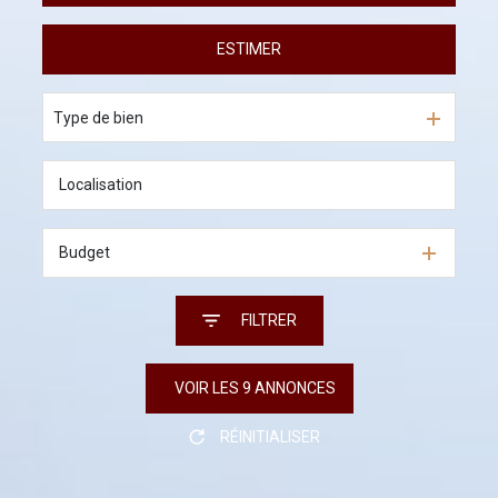
ESTIMER
A l'année
En saisonnier
Type de bien
Budget
FILTRER
VOIR LES
9
ANNONCES
RÉINITIALISER